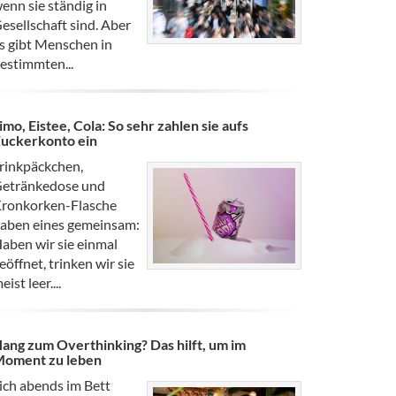
enn sie ständig in
esellschaft sind. Aber
s gibt Menschen in
estimmten...
imo, Eistee, Cola: So sehr zahlen sie aufs
uckerkonto ein
rinkpäckchen,
etränkedose und
ronkorken-Flasche
aben eines gemeinsam:
aben wir sie einmal
eöffnet, trinken wir sie
eist leer....
ang zum Overthinking? Das hilft, um im
oment zu leben
ich abends im Bett