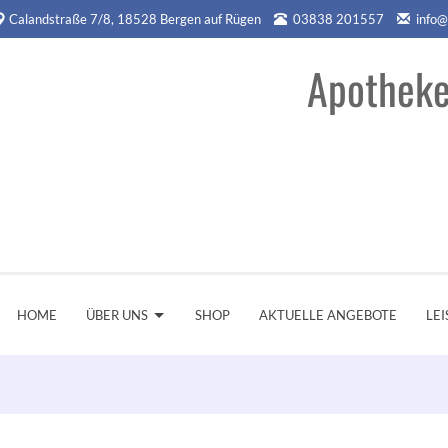
Calandstraße 7/8, 18528 Bergen auf Rügen
03838 201557
info@
Apotheke
HOME
ÜBER UNS
SHOP
AKTUELLE ANGEBOTE
LE