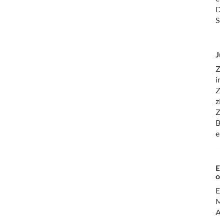
D
S
J
Z
i
Z
z
Z
B
e
E
o
E
M
A