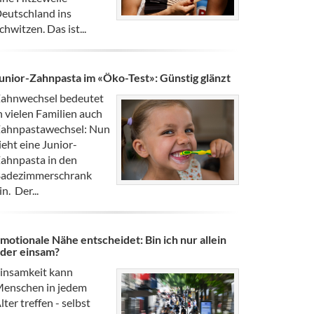
eutschland ins
chwitzen. Das ist...
unior-Zahnpasta im «Öko-Test»: Günstig glänzt
ahnwechsel bedeutet
n vielen Familien auch
ahnpastawechsel: Nun
ieht eine Junior-
ahnpasta in den
adezimmerschrank
in. Der...
motionale Nähe entscheidet: Bin ich nur allein
der einsam?
insamkeit kann
enschen in jedem
lter treffen - selbst