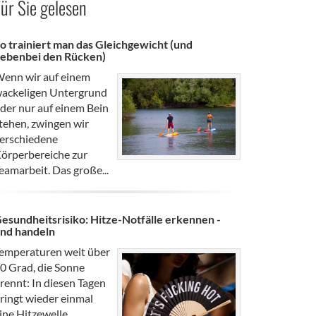
ür Sie gelesen
o trainiert man das Gleichgewicht (und
ebenbei den Rücken)
enn wir auf einem
ackeligen Untergrund
der nur auf einem Bein
tehen, zwingen wir
erschiedene
örperbereiche zur
eamarbeit. Das große...
esundheitsrisiko: Hitze-Notfälle erkennen -
nd handeln
emperaturen weit über
0 Grad, die Sonne
rennt: In diesen Tagen
ringt wieder einmal
ine Hitzewelle