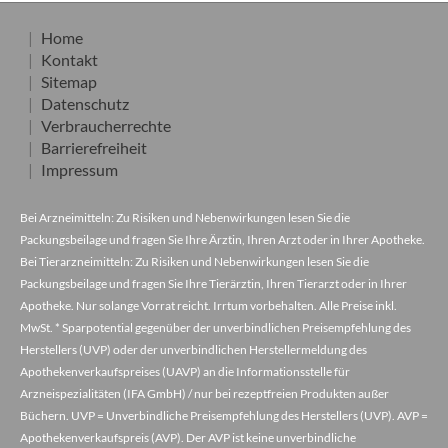
Home
Kontakt
Sitemap
Datenschutz
Verbraucherrechte
Barrierefreiheit
Impressum
Bei Arzneimitteln: Zu Risiken und Nebenwirkungen lesen Sie die
Packungsbeilage und fragen Sie Ihre Ärztin, Ihren Arzt oder in Ihrer Apotheke.
Bei Tierarzneimitteln: Zu Risiken und Nebenwirkungen lesen Sie die
Packungsbeilage und fragen Sie Ihre Tierärztin, Ihren Tierarzt oder in Ihrer
Apotheke. Nur solange Vorrat reicht. Irrtum vorbehalten. Alle Preise inkl.
MwSt. * Sparpotential gegenüber der unverbindlichen Preisempfehlung des
Herstellers (UVP) oder der unverbindlichen Herstellermeldung des
Apothekenverkaufspreises (UAVP) an die Informationsstelle für
Arzneispezialitäten (IFA GmbH) / nur bei rezeptfreien Produkten außer
Büchern. UVP = Unverbindliche Preisempfehlung des Herstellers (UVP). AVP =
Apothekenverkaufspreis (AVP). Der AVP ist keine unverbindliche