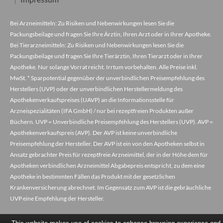
Bei Arzneimitteln: Zu Risiken und Nebenwirkungen lesen Sie die
Packungsbeilage und fragen Sie Ihre Ärztin, Ihren Arzt oder in Ihrer Apotheke.
Bei Tierarzneimitteln: Zu Risiken und Nebenwirkungen lesen Sie die
Packungsbeilage und fragen Sie Ihre Tierärztin, Ihren Tierarzt oder in Ihrer
Apotheke. Nur solange Vorrat reicht. Irrtum vorbehalten. Alle Preise inkl.
MwSt. * Sparpotential gegenüber der unverbindlichen Preisempfehlung des
Herstellers (UVP) oder der unverbindlichen Herstellermeldung des
Apothekenverkaufspreises (UAVP) an die Informationsstelle für
Arzneispezialitäten (IFA GmbH) / nur bei rezeptfreien Produkten außer
Büchern. UVP = Unverbindliche Preisempfehlung des Herstellers (UVP). AVP =
Apothekenverkaufspreis (AVP). Der AVP ist keine unverbindliche
Preisempfehlung der Hersteller. Der AVP ist ein von den Apotheken selbst in
Ansatz gebrachter Preis für rezeptfreie Arzneimittel, der in der Höhe dem für
Apotheken verbindlichen Arzneimittel Abgabepreis entspricht, zu dem eine
Apotheke in bestimmten Fällen das Produkt mit der gesetzlichen
Krankenversicherung abrechnet. Im Gegensatz zum AVP ist die gebräuchliche
UVP eine Empfehlung der Hersteller.