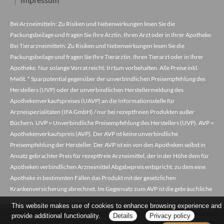
Bei Arzneimitteln: Zu Risiken und Nebenwirkungen lesen Sie die
Packungsbeilage und fragen Sie Ihre Ärztin, Ihren Arzt oder in Ihrer Apotheke.
Bei Tierarzneimitteln: Zu Risiken und Nebenwirkungen lesen Sie die
Packungsbeilage und fragen Sie Ihre Tierärztin, Ihren Tierarzt oder in Ihrer
Apotheke. Nur solange Vorrat reicht. Irrtum vorbehalten. Alle Preise inkl.
MwSt. * Sparpotential gegenüber der unverbindlichen Preisempfehlung des
Herstellers (UVP) oder der unverbindlichen Herstellermeldung des
Apothekenverkaufspreises (UAVP) an die Informationsstelle für
Arzneispezialitäten (IFA GmbH) / nur bei rezeptfreien Produkten außer
Büchern. UVP = Unverbindliche Preisempfehlung des Herstellers (UVP). AVP =
Apothekenverkaufspreis (AVP). Der AVP ist keine unverbindliche
Preisempfehlung der Hersteller. Der AVP ist ein von den Apotheken selbst in
Ansatz gebrachter Preis für rezeptfreie Arzneimittel, der in der Höhe dem für
Apotheken verbindlichen Arzneimittel Abgabepreis entspricht, zu dem eine
Apotheke in bestimmten Fällen das Produkt mit der gesetzlichen
Krankenversicherung abrechnet. Im Gegensatz zum AVP ist die gebräuchliche
UVP eine Empfehlung der Hersteller.
This website makes use of cookies to enhance browsing experience and
provide additional functionality.
Details
Privacy policy