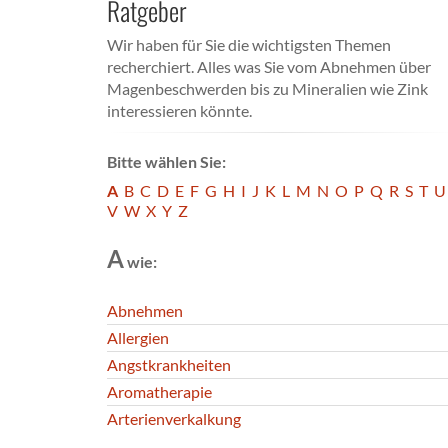
Ratgeber
Wir haben für Sie die wichtigsten Themen
recherchiert. Alles was Sie vom Abnehmen über
Magenbeschwerden bis zu Mineralien wie Zink
interessieren könnte.
Bitte wählen Sie:
A
B
C
D
E
F
G
H
I
J
K
L
M
N
O
P
Q
R
S
T
U
V
W
X
Y
Z
A
wie:
Abnehmen
Allergien
Angstkrankheiten
Aromatherapie
Arterienverkalkung