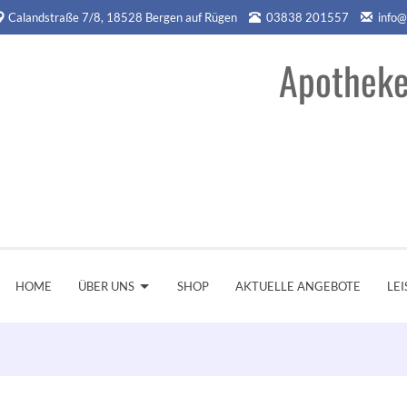
Calandstraße 7/8, 18528 Bergen auf Rügen
03838 201557
info@
Apotheke
HOME
ÜBER UNS
SHOP
AKTUELLE ANGEBOTE
LE