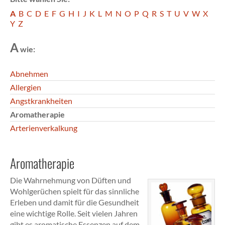
A
B
C
D
E
F
G
H
I
J
K
L
M
N
O
P
Q
R
S
T
U
V
W
X
Y
Z
A
wie:
Abnehmen
Allergien
Angstkrankheiten
Aromatherapie
Arterienverkalkung
Aromatherapie
Die Wahrnehmung von Düften und
Wohlgerüchen spielt für das sinnliche
Erleben und damit für die Gesundheit
eine wichtige Rolle. Seit vielen Jahren
gibt es aromatische Essenzen auf dem