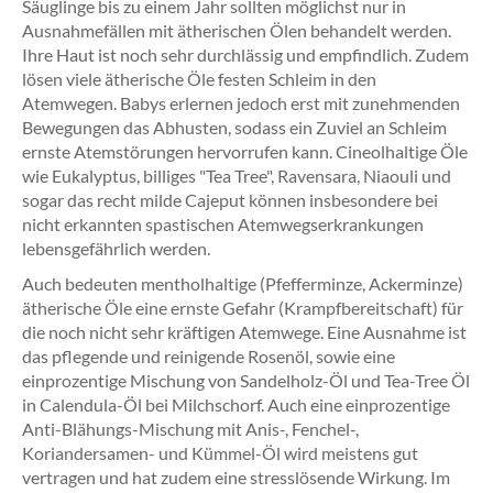
Säuglinge bis zu einem Jahr sollten möglichst nur in
Ausnahmefällen mit ätherischen Ölen behandelt werden.
Ihre Haut ist noch sehr durchlässig und empfindlich. Zudem
lösen viele ätherische Öle festen Schleim in den
Atemwegen. Babys erlernen jedoch erst mit zunehmenden
Bewegungen das Abhusten, sodass ein Zuviel an Schleim
ernste Atemstörungen hervorrufen kann. Cineolhaltige Öle
wie Eukalyptus, billiges "Tea Tree", Ravensara, Niaouli und
sogar das recht milde Cajeput können insbesondere bei
nicht erkannten spastischen Atemwegserkrankungen
lebensgefährlich werden.
Auch bedeuten mentholhaltige (Pfefferminze, Ackerminze)
ätherische Öle eine ernste Gefahr (Krampfbereitschaft) für
die noch nicht sehr kräftigen Atemwege. Eine Ausnahme ist
das pflegende und reinigende Rosenöl, sowie eine
einprozentige Mischung von Sandelholz-Öl und Tea-Tree Öl
in Calendula-Öl bei Milchschorf. Auch eine einprozentige
Anti-Blähungs-Mischung mit Anis-, Fenchel-,
Koriandersamen- und Kümmel-Öl wird meistens gut
vertragen und hat zudem eine stresslösende Wirkung. Im