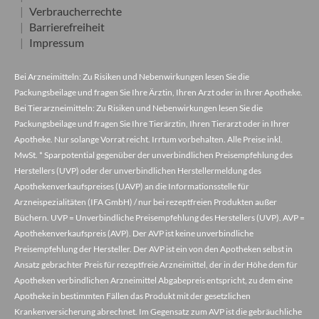
Verbraucherrechte
Barrierefreiheit
Impressum
Bei Arzneimitteln: Zu Risiken und Nebenwirkungen lesen Sie die
Packungsbeilage und fragen Sie Ihre Ärztin, Ihren Arzt oder in Ihrer Apotheke.
Bei Tierarzneimitteln: Zu Risiken und Nebenwirkungen lesen Sie die
Packungsbeilage und fragen Sie Ihre Tierärztin, Ihren Tierarzt oder in Ihrer
Apotheke. Nur solange Vorrat reicht. Irrtum vorbehalten. Alle Preise inkl.
MwSt. * Sparpotential gegenüber der unverbindlichen Preisempfehlung des
Herstellers (UVP) oder der unverbindlichen Herstellermeldung des
Apothekenverkaufspreises (UAVP) an die Informationsstelle für
Arzneispezialitäten (IFA GmbH) / nur bei rezeptfreien Produkten außer
Büchern. UVP = Unverbindliche Preisempfehlung des Herstellers (UVP). AVP =
Apothekenverkaufspreis (AVP). Der AVP ist keine unverbindliche
Preisempfehlung der Hersteller. Der AVP ist ein von den Apotheken selbst in
Ansatz gebrachter Preis für rezeptfreie Arzneimittel, der in der Höhe dem für
Apotheken verbindlichen Arzneimittel Abgabepreis entspricht, zu dem eine
Apotheke in bestimmten Fällen das Produkt mit der gesetzlichen
Krankenversicherung abrechnet. Im Gegensatz zum AVP ist die gebräuchliche