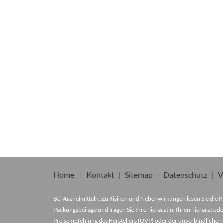
Home
Kontakt
Sitemap
Datenschutz
V
Bei Arzneimitteln: Zu Risiken und Nebenwirkungen lesen Sie die Pa
Packungsbeilage und fragen Sie Ihre Tierärztin, Ihren Tierarzt ode
Preisempfehlung des Herstellers (UVP) oder der unverbindlichen 