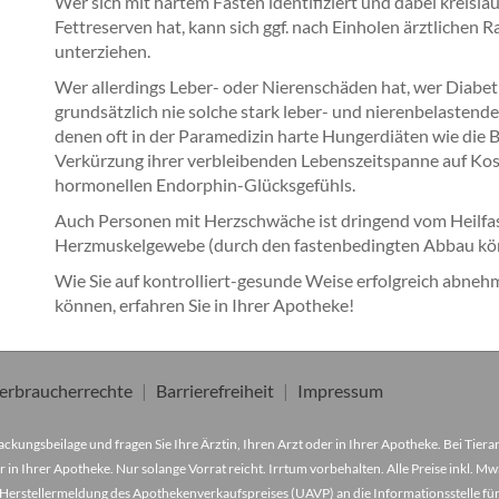
Wer sich mit hartem Fasten identifiziert und dabei kreisl
Fettreserven hat, kann sich ggf. nach Einholen ärztlichen
unterziehen.
Wer allerdings Leber- oder Nierenschäden hat, wer Diabetik
grundsätzlich nie solche stark leber- und nierenbelaste
denen oft in der Paramedizin harte Hungerdiäten wie die 
Verkürzung ihrer verbleibenden Lebenszeitspanne auf Koste
hormonellen Endorphin-Glücksgefühls.
Auch Personen mit Herzschwäche ist dringend vom Heilfast
Herzmuskelgewebe (durch den fastenbedingten Abbau körpe
Wie Sie auf kontrolliert-gesunde Weise erfolgreich abneh
können, erfahren Sie in Ihrer Apotheke!
erbraucherrechte
Barrierefreiheit
Impressum
ckungsbeilage und fragen Sie Ihre Ärztin, Ihren Arzt oder in Ihrer Apotheke. Bei Tier
r in Ihrer Apotheke. Nur solange Vorrat reicht. Irrtum vorbehalten. Alle Preise inkl. 
Herstellermeldung des Apothekenverkaufspreises (UAVP) an die Informationsstelle für