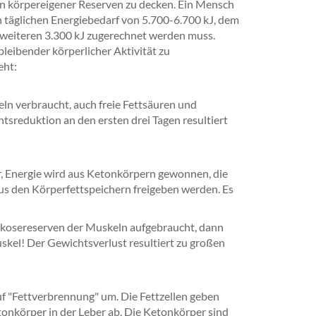
n körpereigener Reserven zu decken. Ein Mensch
 täglichen Energiebedarf von 5.700-6.700 kJ, dem
n weiteren 3.300 kJ zugerechnet werden muss.
bleibender körperlicher Aktivität zu
eht:
ln verbraucht, auch freie Fettsäuren und
sreduktion an den ersten drei Tagen resultiert
er, Energie wird aus Ketonkörpern gewonnen, die
us den Körperfettspeichern freigeben werden. Es
lukosereserven der Muskeln aufgebraucht, dann
kel! Der Gewichtsverlust resultiert zu großen
uf "Fettverbrennung" um. Die Fettzellen geben
onkörper in der Leber ab. Die Ketonkörper sind