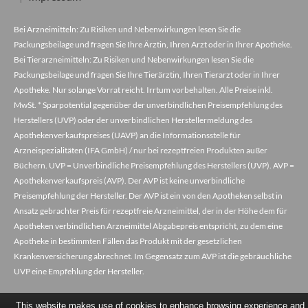
Bei Arzneimitteln: Zu Risiken und Nebenwirkungen lesen Sie die
Packungsbeilage und fragen Sie Ihre Ärztin, Ihren Arzt oder in Ihrer Apotheke.
Bei Tierarzneimitteln: Zu Risiken und Nebenwirkungen lesen Sie die
Packungsbeilage und fragen Sie Ihre Tierärztin, Ihren Tierarzt oder in Ihrer
Apotheke. Nur solange Vorrat reicht. Irrtum vorbehalten. Alle Preise inkl.
MwSt. * Sparpotential gegenüber der unverbindlichen Preisempfehlung des
Herstellers (UVP) oder der unverbindlichen Herstellermeldung des
Apothekenverkaufspreises (UAVP) an die Informationsstelle für
Arzneispezialitäten (IFA GmbH) / nur bei rezeptfreien Produkten außer
Büchern. UVP = Unverbindliche Preisempfehlung des Herstellers (UVP). AVP =
Apothekenverkaufspreis (AVP). Der AVP ist keine unverbindliche
Preisempfehlung der Hersteller. Der AVP ist ein von den Apotheken selbst in
Ansatz gebrachter Preis für rezeptfreie Arzneimittel, der in der Höhe dem für
Apotheken verbindlichen Arzneimittel Abgabepreis entspricht, zu dem eine
Apotheke in bestimmten Fällen das Produkt mit der gesetzlichen
Krankenversicherung abrechnet. Im Gegensatz zum AVP ist die gebräuchliche
UVP eine Empfehlung der Hersteller.
This website makes use of cookies to enhance browsing experience and