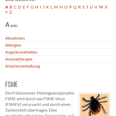
A
B
C
D
E
F
G
H
I
J
K
L
M
N
O
P
Q
R
S
T
U
V
W
X
Y
Z
A
wie:
Abnehmen
Allergien
Angstkrankheiten
Aromatherapie
Arterienverkalkung
FSME
Die Frühsommer-Meningoenzephalitis
FSME wird durch das FSME-Virus
(FSMEV) verursacht und durch einen
Zeckenstich übertragen. Dies
geschieht sofort beim Zeckenstich und