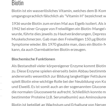
Biotin
Biotin ist ein wasserlösliches Vitamin, welches dem B-Ko
umgangssprachlich fälschlich als "Vitamin H" bezeichnet w
1936 wurde Biotin zum ersten Mal aus Eigelb isoliert. Als
1942 bei einer Gruppe von Freiwilligen ein Biotin-Mangel 
wurde, führte dies jeweils zu Hautveränderungen, Depres
Muskelschmerzen. Gab man den Freiwilligen 150 µg Biotin
Symptome wieder. Bis 1970 glaubte man, dass ein Biotin
kann, da auch Darmbakterien Biotin erzeugen.
Biochemische Funktionen
Als Bestandteil vieler körpereigener Enzyme kommt Bioti
zu. Diese Enzyme spielen einerseits beim Abbau bestimmt
andererseits wesentlich zur Bildung langkettiger Fettsäur
spielt Biotin eine wichtige Rolle bei der Neubildung von 
und Eiweiß. Es ist somit auch an der sogenannten Glucone
die normalen Glucosewerte aufrecht. Schließlich konnte m
bestimmter Proteine (z.B. Serumalbumin) aus Aminosäure
Biotin ist beteiligt an Wachstum und Erhaltung von Nerve