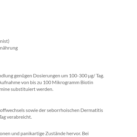
nist)
Enährung
ndlung genügen Dosierungen um 100-300 µg/ Tag.
e Aufnahme von bis zu 100 Mikrogramm Biotin
tamine substituiert werden.
toffwechsels sowie der seborrhoischen Dermatitis
ag verabreicht.
onen und panikartige Zustände hervor. Bei