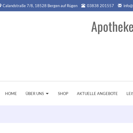
Calandstraße 7/8, 18528 Bergen auf Rügen
03838 201557
info@
Apotheke
HOME
ÜBER UNS
SHOP
AKTUELLE ANGEBOTE
LE