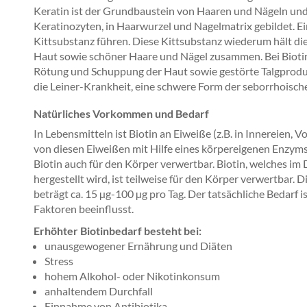
Keratin ist der Grundbaustein von Haaren und Nägeln und
Keratinozyten, in Haarwurzel und Nagelmatrix gebildet. E
Kittsubstanz führen. Diese Kittsubstanz wiederum hält die
Haut sowie schöner Haare und Nägel zusammen. Bei Biot
Rötung und Schuppung der Haut sowie gestörte Talgprodu
die Leiner-Krankheit, eine schwere Form der seborrhoisch
Natürliches Vorkommen und Bedarf
In Lebensmitteln ist Biotin an Eiweiße (z.B. in Innereien,
von diesen Eiweißen mit Hilfe eines körpereigenen Enzyms 
Biotin auch für den Körper verwertbar. Biotin, welches i
hergestellt wird, ist teilweise für den Körper verwertbar.
beträgt ca. 15 µg-100 µg pro Tag. Der tatsächliche Bedarf 
Faktoren beeinflusst.
Erhöhter Biotinbedarf besteht bei:
unausgewogener Ernährung und Diäten
Stress
hohem Alkohol- oder Nikotinkonsum
anhaltendem Durchfall
Einnahme von Antibiotika