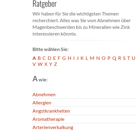
Ratgeber
Wir haben für Sie die wichtigsten Themen
recherchiert. Alles was Sie vom Abnehmen über
Magenbeschwerden bis zu Mineralien wie Zink
interessieren könnte.
Bitte wählen Sie:
A
B
C
D
E
F
G
H
I
J
K
L
M
N
O
P
Q
R
S
T
U
V
W
X
Y
Z
A
wie:
Abnehmen
Allergien
Angstkrankheiten
Aromatherapie
Arterienverkalkung