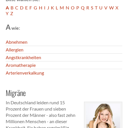
A
B
C
D
E
F
G
H
I
J
K
L
M
N
O
P
Q
R
S
T
U
V
W
X
Y
Z
A
wie:
Abnehmen
Allergien
Angstkrankheiten
Aromatherapie
Arterienverkalkung
Migräne
In Deutschland leiden rund 15
Prozent der Frauen und sieben
Prozent der Männer - also fast zehn
Millionen Menschen - an dieser
Krankheit. Sie haben regelmäßig