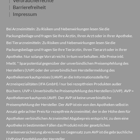
Verbraucherrechte
Barrierefreiheit
Impressum
Bei Arzneimitteln: Zu Risiken und Nebenwirkungen lesen Sie die
Packungsbeilage und fragen Sie Ihre Ärztin, Ihren Arzt oder in Ihrer Apotheke.
Bei Tierarzneimitteln: Zu Risiken und Nebenwirkungen lesen Sie die
Packungsbeilage und fragen Sie Ihre Tierärztin, Ihren Tierarzt oder in Ihrer
Apotheke. Nur solange Vorrat reicht. Irrtum vorbehalten. Alle Preise inkl.
MwSt. * Sparpotential gegenüber der unverbindlichen Preisempfehlung des
Herstellers (UVP) oder der unverbindlichen Herstellermeldung des
Apothekenverkaufspreises (UAVP) an die Informationsstelle für
Arzneispezialitäten (IFA GmbH) / nur bei rezeptfreien Produkten außer
Büchern. UVP = Unverbindliche Preisempfehlung des Herstellers (UVP). AVP =
Apothekenverkaufspreis (AVP). Der AVP ist keine unverbindliche
Preisempfehlung der Hersteller. Der AVP ist ein von den Apotheken selbst in
Ansatz gebrachter Preis für rezeptfreie Arzneimittel, der in der Höhe dem für
Apotheken verbindlichen Arzneimittel Abgabepreis entspricht, zu dem eine
Apotheke in bestimmten Fällen das Produkt mit der gesetzlichen
Krankenversicherung abrechnet. Im Gegensatz zum AVP ist die gebräuchliche
UVP eine Empfehlung der Hersteller.