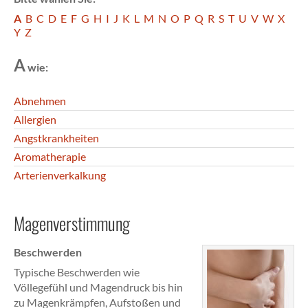
A
B
C
D
E
F
G
H
I
J
K
L
M
N
O
P
Q
R
S
T
U
V
W
X
Y
Z
A
wie:
Abnehmen
Allergien
Angstkrankheiten
Aromatherapie
Arterienverkalkung
Magenverstimmung
Beschwerden
Typische Beschwerden wie
Völlegefühl und Magendruck bis hin
zu Magenkrämpfen, Aufstoßen und