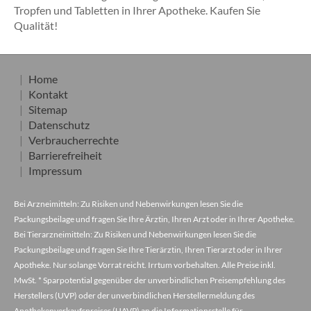
Tropfen und Tabletten in Ihrer Apotheke. Kaufen Sie
Qualität!
Home
Kontakt
Sitemap
Datenschutz
Verbraucherrechte
Barrierefreiheit
Impressum
Bei Arzneimitteln: Zu Risiken und Nebenwirkungen lesen Sie die
Packungsbeilage und fragen Sie Ihre Ärztin, Ihren Arzt oder in Ihrer Apotheke.
Bei Tierarzneimitteln: Zu Risiken und Nebenwirkungen lesen Sie die
Packungsbeilage und fragen Sie Ihre Tierärztin, Ihren Tierarzt oder in Ihrer
Apotheke. Nur solange Vorrat reicht. Irrtum vorbehalten. Alle Preise inkl.
MwSt. * Sparpotential gegenüber der unverbindlichen Preisempfehlung des
Herstellers (UVP) oder der unverbindlichen Herstellermeldung des
Apothekenverkaufspreises (UAVP) an die Informationsstelle für