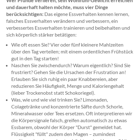
Wer Pfunde verlieren, sein Wohlfühl-Gewicht erreichen
und dauerhaft halten möchte, muss vier Dinge
berücksichtigen:
Das eigene Essverhalten kennen lernen,
falsches Essverhalten verändern und verbessern, ein
verbessertes Essverhalten trainieren und beibehalten und
sich körperlich stärker betätigen:
Wie oft essen Sie? Vier oder fünf kleinere Mahlzeiten
über den Tag verteilen; mit einem ordentlichen Frühstück
gut in den Tag starten!
Naschen Sie zwischendurch? Warum eigentlich? Sind Sie
frustriert? Gehen Sie die Ursachen der Frustration an!
Erlauben Sie sich ruhig ein paar Knabbereien, aber
reduzieren Sie Häufigkeit, Menge und Kaloriengehalt
(lieber Trockenobst statt Schokoriegel).
Was, wie und wie viel trinken Sie? Limonaden,
Colagetränke und konzentrierte Säfte durch Schorle,
Mineralwasser oder Tees ersetzen. Oft interpretieren wir
die Körpersignale falsch, greifen automatisch zu etwas
Essbarem, obwohl der Körper "Durst" gemeldet hat.
Flüssigkeit "füllt" zudem den Magen – zumindest