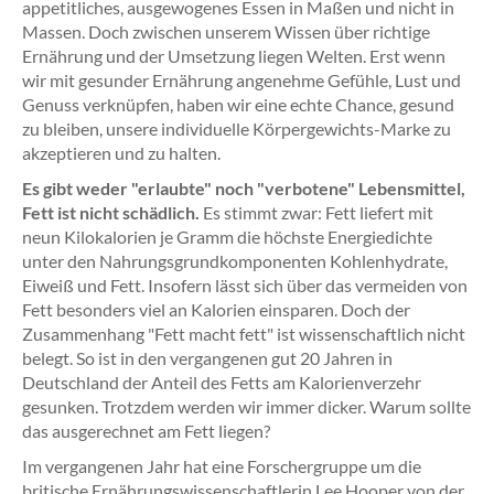
appetitliches, ausgewogenes Essen in Maßen und nicht in
Massen. Doch zwischen unserem Wissen über richtige
Ernährung und der Umsetzung liegen Welten. Erst wenn
wir mit gesunder Ernährung angenehme Gefühle, Lust und
Genuss verknüpfen, haben wir eine echte Chance, gesund
zu bleiben, unsere individuelle Körpergewichts-Marke zu
akzeptieren und zu halten.
Es gibt weder "erlaubte" noch "verbotene" Lebensmittel,
Fett ist nicht schädlich.
Es stimmt zwar: Fett liefert mit
neun Kilokalorien je Gramm die höchste Energiedichte
unter den Nahrungsgrundkomponenten Kohlenhydrate,
Eiweiß und Fett. Insofern lässt sich über das vermeiden von
Fett besonders viel an Kalorien einsparen. Doch der
Zusammenhang "Fett macht fett" ist wissenschaftlich nicht
belegt. So ist in den vergangenen gut 20 Jahren in
Deutschland der Anteil des Fetts am Kalorienverzehr
gesunken. Trotzdem werden wir immer dicker. Warum sollte
das ausgerechnet am Fett liegen?
Im vergangenen Jahr hat eine Forschergruppe um die
britische Ernährungswissenschaftlerin Lee Hooper von der