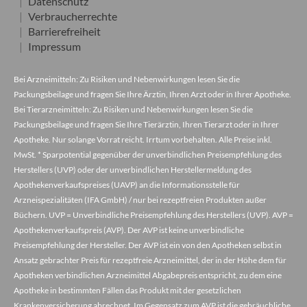
Datenschutz
Verbraucherrechte
Barrierefreiheit
Impressum
Bei Arzneimitteln: Zu Risiken und Nebenwirkungen lesen Sie die
Packungsbeilage und fragen Sie Ihre Ärztin, Ihren Arzt oder in Ihrer Apotheke.
Bei Tierarzneimitteln: Zu Risiken und Nebenwirkungen lesen Sie die
Packungsbeilage und fragen Sie Ihre Tierärztin, Ihren Tierarzt oder in Ihrer
Apotheke. Nur solange Vorrat reicht. Irrtum vorbehalten. Alle Preise inkl.
MwSt. * Sparpotential gegenüber der unverbindlichen Preisempfehlung des
Herstellers (UVP) oder der unverbindlichen Herstellermeldung des
Apothekenverkaufspreises (UAVP) an die Informationsstelle für
Arzneispezialitäten (IFA GmbH) / nur bei rezeptfreien Produkten außer
Büchern. UVP = Unverbindliche Preisempfehlung des Herstellers (UVP). AVP =
Apothekenverkaufspreis (AVP). Der AVP ist keine unverbindliche
Preisempfehlung der Hersteller. Der AVP ist ein von den Apotheken selbst in
Ansatz gebrachter Preis für rezeptfreie Arzneimittel, der in der Höhe dem für
Apotheken verbindlichen Arzneimittel Abgabepreis entspricht, zu dem eine
Apotheke in bestimmten Fällen das Produkt mit der gesetzlichen
Krankenversicherung abrechnet. Im Gegensatz zum AVP ist die gebräuchliche