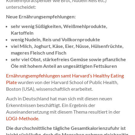
Kohlenhydratspender wie Brot, Nudeln Reis etc.)
unterscheidet:
Neue Ernährungsempfehlungen:
sehr wenig Süßigkeiten, Weißmehlprodukte,
Kartoffeln
wenig Nudeln, Reis und Vollkornprodukte
viel Milch, Joghurt, Käse, Eier, Nüsse, Hülsenfrüchte,
mageres Fleisch und Fisch
sehr viel Obst, stärkefreies Gemüse sowie pflanzliche
Öle mit hohem Anteil an ungesättigten Fettsäuren
Ernährungsempfehlungen samt Harvard’s Healthy Eating
Plate
wurden von der Harvard School of Public Health,
Boston (USA), wissenschaftlich erarbeitet.
Auch in Deutschland hat man sich mit diesen neuen
Erkenntnissen beschäftigt. Ein Ergebnis der
Auseinandersetzung mit diesem Thema resultiert in der
LOGI-Methode
.
Die durchschnittliche tägliche Gesamtkalorienzufuhr ist
leicht rückläufig, doch die Menschen nehmen gleichzeitig