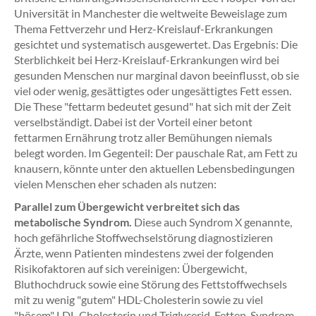
Universität in Manchester die weltweite Beweislage zum
Thema Fettverzehr und Herz-Kreislauf-Erkrankungen
gesichtet und systematisch ausgewertet. Das Ergebnis: Die
Sterblichkeit bei Herz-Kreislauf-Erkrankungen wird bei
gesunden Menschen nur marginal davon beeinflusst, ob sie
viel oder wenig, gesättigtes oder ungesättigtes Fett essen.
Die These "fettarm bedeutet gesund" hat sich mit der Zeit
verselbständigt. Dabei ist der Vorteil einer betont
fettarmen Ernährung trotz aller Bemühungen niemals
belegt worden. Im Gegenteil: Der pauschale Rat, am Fett zu
knausern, könnte unter den aktuellen Lebensbedingungen
vielen Menschen eher schaden als nutzen:
Parallel zum Übergewicht verbreitet sich das
metabolische Syndrom.
Diese auch Syndrom X genannte,
hoch gefährliche Stoffwechselstörung diagnostizieren
Ärzte, wenn Patienten mindestens zwei der folgenden
Risikofaktoren auf sich vereinigen: Übergewicht,
Bluthochdruck sowie eine Störung des Fettstoffwechsels
mit zu wenig "gutem" HDL-Cholesterin sowie zu viel
"bösem" LDL-Cholesterin und Triglycerid-Fetten. Syndrom