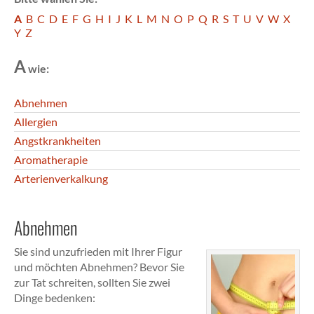
A
B
C
D
E
F
G
H
I
J
K
L
M
N
O
P
Q
R
S
T
U
V
W
X
Y
Z
A
wie:
Abnehmen
Allergien
Angstkrankheiten
Aromatherapie
Arterienverkalkung
Abnehmen
Sie sind unzufrieden mit Ihrer Figur
und möchten Abnehmen? Bevor Sie
zur Tat schreiten, sollten Sie zwei
Dinge bedenken: