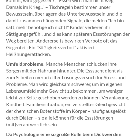
kommt, wird gegessen!", "Essen wirft man nicht weg.
Damals im Krieg..." – Tischregeln bestimmen unser
Bewusstsein, überlagern das Unterbewusstsein und die
damit zusammen hängenden Signale, die melden "Ich bin
satt, mehr benötige ich nicht!" Kinder verlieren ihr
Sättigungsgefühl, und dies kann späteren Essstörungen den
Weg bereiten. Andererseits bewirken Verbote oft das
Gegenteil: Ein "Süßigkeitsverbot" aktiviert
Heißhungerattacken.
Umfeldprobleme.
Manche Menschen schlucken ihre
Sorgen mit der Nahrung hinunter. Die Esssucht dient als
zum Scheitern verurteilter Lösungsversuch für Stress und
Probleme. Man wird gleichsam schwerer, um im eigenen
Lebensumfeld mehr Gewicht zu bekommen, um weniger
leicht zur Seite geschoben werden zu können. Veranlagung,
Kindheit, Familiensituation, ein verstelltes Gleichgewicht
der chemischen Botenstoffe im Körper – häufig ausgelöst
durch Diäten – sie alle können für die Essstörungen
(mit)verantwortlich sein.
Da Psychologie eine so große Rolle beim Dickwerden