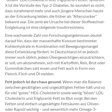
X ist die Vorstufe des Typ-2-Diabetes. So wundert es nicht,
dass zunehmend mehr und auch jüngere Menschen heute
an der Erkrankung leiden, die früher als "Alterszucker"
bekannt war. Die zentrale Ursache bei dieser Stoffwechsel-
Entgleisung ist eine steigende Insulinresistenz.
Eine wachsende Zahl von Forschungsergebnissen deutet
darauf hin, dass der massenhafte Konsum bestimmter
Kohlenhydrate in Kombination mit Bewegungsmangel
diese Entwicklung fördert. In Deutschland ist es jedoch
immer noch üblich, jedem Übergewichtigen einzutrichtern,
er soll, um abzunehmen, sich mit Kartoffeln, Reis, Brot oder
Gummibärchen satt essen und Fett auch in Form von
Fleisch, Fisch und Öl meiden.
Fett jedoch ist durchaus gesund.
Wenn man die Balance
zwischen gesättigten und ungesättigten Fetten hält und so
für viel "gutes" HDL-Cholesterin sowie wenig "böses" LDL-
Cholesterin und Triglycerid-Fett im Blut sorgt. Bei den
Fetten sind einfach ungesättigte Fettsäuren aus Oliven-
oder Rapsöl wichtig – und wesentlich mehr Omega-3-