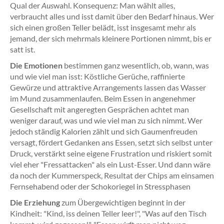
Qual der
Aus
wahl. Konsequenz: Man wählt alles,
verbraucht alles und isst damit über den Bedarf hinaus. Wer
sich einen großen Teller belädt, isst insgesamt mehr als
jemand, der sich mehrmals kleinere Portionen nimmt, bis er
satt ist.
Die Emotionen
bestimmen ganz wesentlich, ob, wann, was
und wie viel man isst: Köstliche Gerüche, raffinierte
Gewürze und attraktive Arrangements lassen das Wasser
im Mund zusammenlaufen. Beim Essen in angenehmer
Gesellschaft mit angeregten Gesprächen achtet man
weniger darauf, was und wie viel man zu sich nimmt. Wer
jedoch ständig Kalorien zählt und sich Gaumenfreuden
versagt, fördert Gedanken ans Essen, setzt sich selbst unter
Druck, verstärkt seine eigene Frustration und riskiert somit
viel eher "Fressattacken" als ein Lust-Esser. Und dann wäre
da noch der Kummerspeck, Resultat der Chips am einsamen
Fernsehabend oder der Schokoriegel in Stressphasen
Die Erziehung
zum Übergewichtigen beginnt in der
Kindheit: "Kind, iss deinen Teller leer!", "Was auf den Tisch