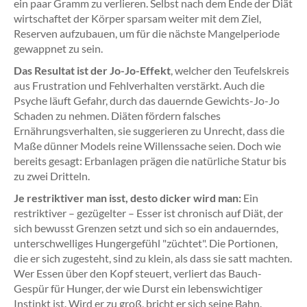
ein paar Gramm zu verlieren. Selbst nach dem Ende der Diät
wirtschaftet der Körper sparsam weiter mit dem Ziel,
Reserven aufzubauen, um für die nächste Mangelperiode
gewappnet zu sein.
Das Resultat ist der Jo-Jo-Effekt
, welcher den Teufelskreis
aus Frustration und Fehlverhalten verstärkt. Auch die
Psyche läuft Gefahr, durch das dauernde Gewichts-Jo-Jo
Schaden zu nehmen. Diäten fördern falsches
Ernährungsverhalten, sie suggerieren zu Unrecht, dass die
Maße dünner Models reine Willenssache seien. Doch wie
bereits gesagt: Erbanlagen prägen die natürliche Statur bis
zu zwei Dritteln.
Je restriktiver man isst, desto dicker wird man:
Ein
restriktiver – gezügelter – Esser ist chronisch auf Diät, der
sich bewusst Grenzen setzt und sich so ein andauerndes,
unterschwelliges Hungergefühl "züchtet". Die Portionen,
die er sich zugesteht, sind zu klein, als dass sie satt machten.
Wer Essen über den Kopf steuert, verliert das Bauch-
Gespür für Hunger, der wie Durst ein lebenswichtiger
Instinkt ist. Wird er zu groß, bricht er sich seine Bahn.