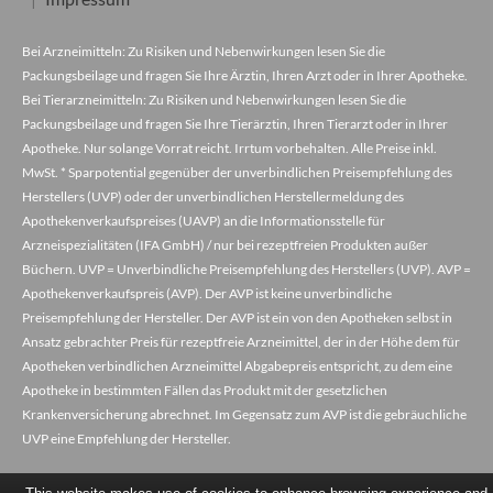
Bei Arzneimitteln: Zu Risiken und Nebenwirkungen lesen Sie die
Packungsbeilage und fragen Sie Ihre Ärztin, Ihren Arzt oder in Ihrer Apotheke.
Bei Tierarzneimitteln: Zu Risiken und Nebenwirkungen lesen Sie die
Packungsbeilage und fragen Sie Ihre Tierärztin, Ihren Tierarzt oder in Ihrer
Apotheke. Nur solange Vorrat reicht. Irrtum vorbehalten. Alle Preise inkl.
MwSt. * Sparpotential gegenüber der unverbindlichen Preisempfehlung des
Herstellers (UVP) oder der unverbindlichen Herstellermeldung des
Apothekenverkaufspreises (UAVP) an die Informationsstelle für
Arzneispezialitäten (IFA GmbH) / nur bei rezeptfreien Produkten außer
Büchern. UVP = Unverbindliche Preisempfehlung des Herstellers (UVP). AVP =
Apothekenverkaufspreis (AVP). Der AVP ist keine unverbindliche
Preisempfehlung der Hersteller. Der AVP ist ein von den Apotheken selbst in
Ansatz gebrachter Preis für rezeptfreie Arzneimittel, der in der Höhe dem für
Apotheken verbindlichen Arzneimittel Abgabepreis entspricht, zu dem eine
Apotheke in bestimmten Fällen das Produkt mit der gesetzlichen
Krankenversicherung abrechnet. Im Gegensatz zum AVP ist die gebräuchliche
UVP eine Empfehlung der Hersteller.