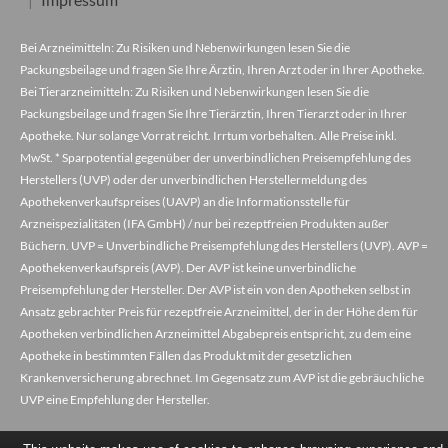
Bei Arzneimitteln: Zu Risiken und Nebenwirkungen lesen Sie die
Packungsbeilage und fragen Sie Ihre Ärztin, Ihren Arzt oder in Ihrer Apotheke.
Bei Tierarzneimitteln: Zu Risiken und Nebenwirkungen lesen Sie die
Packungsbeilage und fragen Sie Ihre Tierärztin, Ihren Tierarzt oder in Ihrer
Apotheke. Nur solange Vorrat reicht. Irrtum vorbehalten. Alle Preise inkl.
MwSt. * Sparpotential gegenüber der unverbindlichen Preisempfehlung des
Herstellers (UVP) oder der unverbindlichen Herstellermeldung des
Apothekenverkaufspreises (UAVP) an die Informationsstelle für
Arzneispezialitäten (IFA GmbH) / nur bei rezeptfreien Produkten außer
Büchern. UVP = Unverbindliche Preisempfehlung des Herstellers (UVP). AVP =
Apothekenverkaufspreis (AVP). Der AVP ist keine unverbindliche
Preisempfehlung der Hersteller. Der AVP ist ein von den Apotheken selbst in
Ansatz gebrachter Preis für rezeptfreie Arzneimittel, der in der Höhe dem für
Apotheken verbindlichen Arzneimittel Abgabepreis entspricht, zu dem eine
Apotheke in bestimmten Fällen das Produkt mit der gesetzlichen
Krankenversicherung abrechnet. Im Gegensatz zum AVP ist die gebräuchliche
UVP eine Empfehlung der Hersteller.