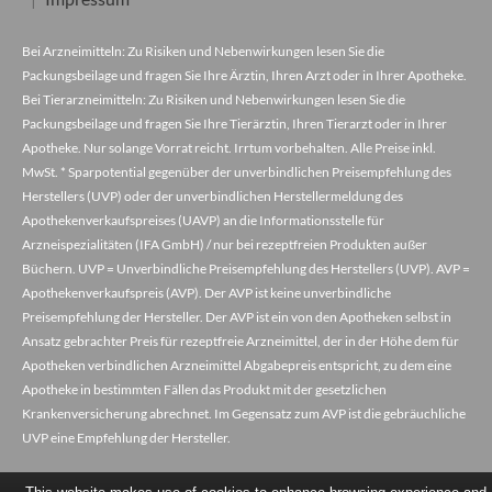
Bei Arzneimitteln: Zu Risiken und Nebenwirkungen lesen Sie die
Packungsbeilage und fragen Sie Ihre Ärztin, Ihren Arzt oder in Ihrer Apotheke.
Bei Tierarzneimitteln: Zu Risiken und Nebenwirkungen lesen Sie die
Packungsbeilage und fragen Sie Ihre Tierärztin, Ihren Tierarzt oder in Ihrer
Apotheke. Nur solange Vorrat reicht. Irrtum vorbehalten. Alle Preise inkl.
MwSt. * Sparpotential gegenüber der unverbindlichen Preisempfehlung des
Herstellers (UVP) oder der unverbindlichen Herstellermeldung des
Apothekenverkaufspreises (UAVP) an die Informationsstelle für
Arzneispezialitäten (IFA GmbH) / nur bei rezeptfreien Produkten außer
Büchern. UVP = Unverbindliche Preisempfehlung des Herstellers (UVP). AVP =
Apothekenverkaufspreis (AVP). Der AVP ist keine unverbindliche
Preisempfehlung der Hersteller. Der AVP ist ein von den Apotheken selbst in
Ansatz gebrachter Preis für rezeptfreie Arzneimittel, der in der Höhe dem für
Apotheken verbindlichen Arzneimittel Abgabepreis entspricht, zu dem eine
Apotheke in bestimmten Fällen das Produkt mit der gesetzlichen
Krankenversicherung abrechnet. Im Gegensatz zum AVP ist die gebräuchliche
UVP eine Empfehlung der Hersteller.