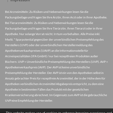
Bei Arzneimitteln: Zu Risiken und Nebenwirkungen lesen Sie die
Packungsbeilage und fragen Sie Ihre Ärztin, Ihren Arzt oder in Ihrer Apotheke.
Bei Tierarzneimitteln: Zu Risiken und Nebenwirkungen lesen Sie die
Packungsbeilage und fragen Sie Ihre Tierärztin, Ihren Tierarzt oder in Ihrer
Apotheke. Nur solange Vorrat reicht. Irrtum vorbehalten. Alle Preise inkl.
MwSt. * Sparpotential gegenüber der unverbindlichen Preisempfehlung des
Herstellers (UVP) oder der unverbindlichen Herstellermeldung des
Apothekenverkaufspreises (UAVP) an die Informationsstelle für
Arzneispezialitäten (IFA GmbH) / nur bei rezeptfreien Produkten außer
Büchern. UVP = Unverbindliche Preisempfehlung des Herstellers (UVP). AVP =
Apothekenverkaufspreis (AVP). Der AVP ist keine unverbindliche
Preisempfehlung der Hersteller. Der AVP ist ein von den Apotheken selbst in
Ansatz gebrachter Preis für rezeptfreie Arzneimittel, der in der Höhe dem für
Apotheken verbindlichen Arzneimittel Abgabepreis entspricht, zu dem eine
Apotheke in bestimmten Fällen das Produkt mit der gesetzlichen
Krankenversicherung abrechnet. Im Gegensatz zum AVP ist die gebräuchliche
UVP eine Empfehlung der Hersteller.